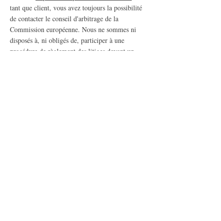
tant que client, vous avez toujours la possibilité
de contacter le conseil d'arbitrage de la
Commission européenne. Nous ne sommes ni
disposés à, ni obligés de, participer à une
procédure de règlement des litiges devant un
conseil d'arbitrage de la consommation.
E-mail :
info@boisdorleans.be
Tél. : +32 494 589 579
Adresse : Promenade d'Orléans 19 - 4900 Spa
(Belgique)
Politique de cookies
Politique de confidentialité
Mentions légales
© 2025 - Elevage du Bois
d'Orléan
s agréé sous le N°