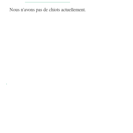
Nous n'avons pas de chiots actuellement.
RESERVATIO
N
Toute réservation est prise en